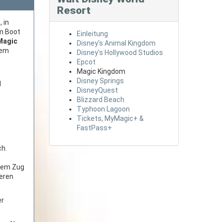
Resort
 in
em Boot
Einleitung
Magic
Disney's Animal Kingdom
dem
Disney's Hollywood Studios
Epcot
Magic Kingdom
Disney Springs
d
DisneyQuest
Blizzard Beach
Typhoon Lagoon
Tickets, MyMagic+ &
FastPass+
ch.
 dem Zug
teren
er