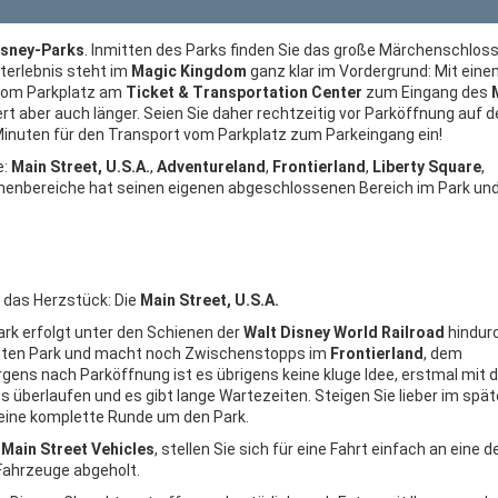
isney-Parks
. Inmitten des Parks finden Sie das große Märchenschloss,
terlebnis steht im
Magic Kingdom
ganz klar im Vordergrund: Mit ein
 vom Parkplatz am
Ticket & Transportation Center
zum Eingang des
uert aber auch länger. Seien Sie daher rechtzeitig vor Parköffnung auf 
Minuten für den Transport vom Parkplatz zum Parkeingang ein!
e:
Main Street, U.S.A.
,
Adventureland
,
Frontierland
,
Liberty Square
,
menbereiche hat seinen eigenen abgeschlossenen Bereich im Park un
r das Herzstück: Die
Main Street, U.S.A.
rk erfolgt unter den Schienen der
Walt Disney World Railroad
hindur
mten Park und macht noch Zwischenstopps im
Frontierland
, dem
rgens nach Parköffnung ist es übrigens keine kluge Idee, erstmal mit
s überlaufen und es gibt lange Wartezeiten. Steigen Sie lieber im spä
eine komplette Runde um den Park.
e
Main Street Vehicles
, stellen Sie sich für eine Fahrt einfach an eine d
Fahrzeuge abgeholt.