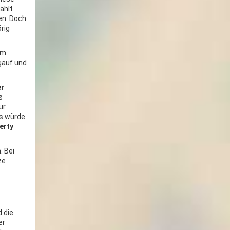
ählt
n. Doch
rig
em
gauf und
r
s
ur
ls würde
erty
 Bei
ze
d die
er