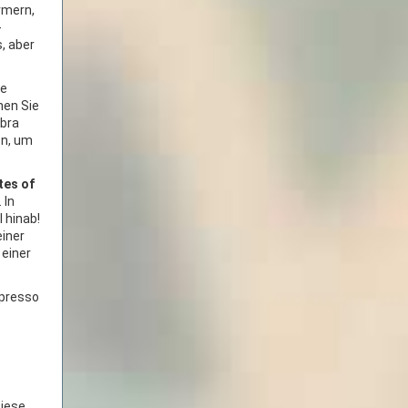
rmern,
-
, aber
ne
hen Sie
ebra
en, um
tes of
 In
 hinab!
einer
 einer
spresso
Diese