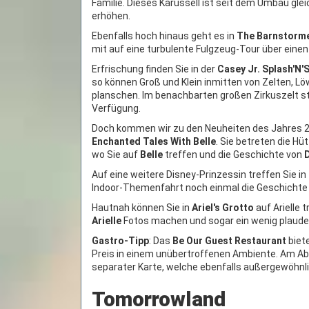
Familie. Dieses Karussell ist seit dem Umbau gle
erhöhen.
Ebenfalls hoch hinaus geht es in
The Barnstorm
mit auf eine turbulente Fulgzeug-Tour über eine
Erfrischung finden Sie in der
Casey Jr. Splash'N'
so können Groß und Klein inmitten von Zelten, L
planschen. Im benachbarten großen Zirkuszelt st
Verfügung.
Doch kommen wir zu den Neuheiten des Jahres 
Enchanted Tales With Belle
. Sie betreten die H
wo Sie auf
Belle
treffen und die Geschichte von
Auf eine weitere Disney-Prinzessin treffen Sie in
Indoor-Themenfahrt noch einmal die Geschichte
Hautnah können Sie in
Ariel's Grotto
auf Arielle 
Arielle
Fotos machen und sogar ein wenig plaude
Gastro-Tipp
: Das
Be Our Guest Restaurant
biete
Preis in einem unübertroffenen Ambiente. Am Abe
separater Karte, welche ebenfalls außergewöhnli
Tomorrowland