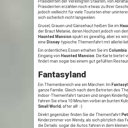
Präsidenten der Vereinigten Staaten, von Abraham 
Präsidenten erzählen noch etwas zu Ihrer Geschic
jedoch vielleicht für viele Touristen eher unint
sich sicherlich nicht langweilen.
Grusel, Grauen und Gänsehaut heißen Sie im
Hau
der Braut Melanie, deren Hochzeit jedoch von de
Haunted Mansion
spukt es gewaltig, aber es wird
eine
Disney
-typische Themenfahrt mit allerlei lie
Ein ordentliches Essen erhalten Sie im
Columbia
Eingang von
Haunted Mansion
. Die Karte bietet
findet man sogar bei einem gut gefüllten Restaur
Fantasyland
Ein Themenbereich wie ein Märchen: Im
Fantasy
ganze Familie. Gleich nach dem Betreten des T
Indoor-Themenfahrt tanzen und singen Kinderfigur
fahren Sie etwa 10 Minuten vorbei an bunten Kuli
Small World
, after all! :-)
Direkt gegenüber finden Sie die Themenfahrt
Pet
Kinderzimmer von Wendy, als sich plötzlich das F
die Details: sogar die Autos fahren in dem kleine