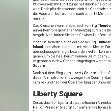
Wildwasserbahn führt zunächst durch eine große
wird. Doch plötzlich wendet sich die Geschicht
der Hase sich befreien und nach einer 16 Meter h
nass. :-)
Das Kreischen könnte aber auch von
Big Thunde
außer Kontrolle geratenen Minenzug durch die Bi
bergab. Also, halten Sie Ihren Cowboy-Hut fest - de
Ihnen ist sicherlich auch der See bei
Big Thunder
Island
, eine Abenteuerinsel mit vielen Kletter-F
überschüssige Energie loswerden wollen, können
gehen. Um die Insel herum können Sie mit dem
Li
er gerade aus New Orleans eingeflogen worden se
Square
.
Doch auf dem Weg zum
Liberty Square
sollten S
dieser Animatronic-Show zeigen die Country-Bären
Familie - und nach der Überarbeitung der Show i
Liberty Square
Genau das Richtige für die patriotischen Amerik
Hall of Presidents
sorgt für weiteren Nationalsto