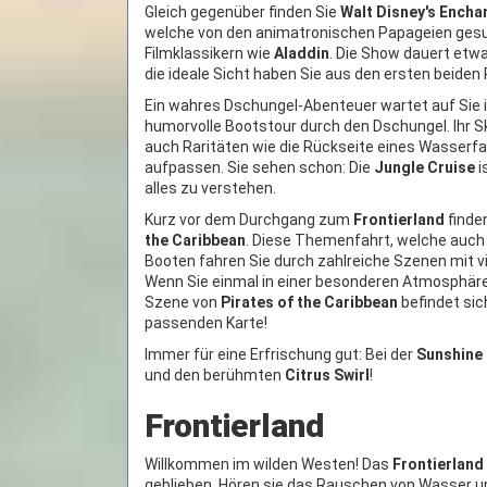
Gleich gegenüber finden Sie
Walt Disney's Encha
welche von den animatronischen Papageien gesun
Filmklassikern wie
Aladdin
. Die Show dauert etwa
die ideale Sicht haben Sie aus den ersten beiden 
Ein wahres Dschungel-Abenteuer wartet auf Sie
humorvolle Bootstour durch den Dschungel. Ihr Sk
auch Raritäten wie die Rückseite eines Wasserfa
aufpassen. Sie sehen schon: Die
Jungle Cruise
i
alles zu verstehen.
Kurz vor dem Durchgang zum
Frontierland
finde
the Caribbean
. Diese Themenfahrt, welche auch
Booten fahren Sie durch zahlreiche Szenen mit vi
Wenn Sie einmal in einer besonderen Atmosphär
Szene von
Pirates of the Caribbean
befindet sich
passenden Karte!
Immer für eine Erfrischung gut: Bei der
Sunshine
und den berühmten
Citrus Swirl
!
Frontierland
Willkommen im wilden Westen! Das
Frontierland
geblieben. Hören sie das Rauschen von Wasser 