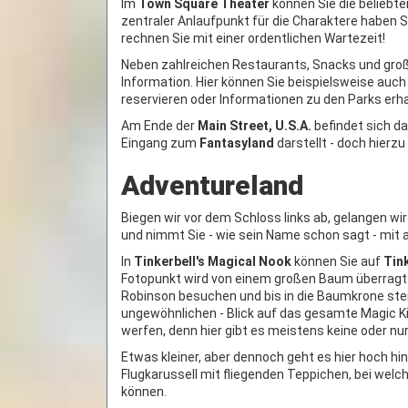
Im
Town Square Theater
können Sie die beliebte
zentraler Anlaufpunkt für die Charaktere haben Si
rechnen Sie mit einer ordentlichen Wartezeit!
Neben zahlreichen Restaurants, Snacks und groß
Information. Hier können Sie beispielsweise au
reservieren oder Informationen zu den Parks erha
Am Ende der
Main Street, U.S.A.
befindet sich d
Eingang zum
Fantasyland
darstellt - doch hierz
Adventureland
Biegen wir vor dem Schloss links ab, gelangen wir
und nimmt Sie - wie sein Name schon sagt - mit 
In
Tinkerbell's Magical Nook
können Sie auf
Tin
Fotopunkt wird von einem großen Baum überrag
Robinson besuchen und bis in die Baumkrone steig
ungewöhnlichen - Blick auf das gesamte Magic Ki
werfen, denn hier gibt es meistens keine oder nu
Etwas kleiner, aber dennoch geht es hier hoch h
Flugkarussell mit fliegenden Teppichen, bei welc
können.