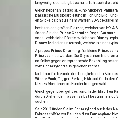
langweilig, deshalb gibt es natürlich auch die s
Gleich nebenan ist das 3D-Kino
Mickey's Philhar
klassische Musikdarbietung in Ton und Bild - und
entwickelt sich zu einem wahren 3D-Spektakel mi
Inmitten des großen Platzes, welcher von
It's A 
finden Sie das
Prince Charming Regal Carousel
sagt - zahlreiche Pferde, welche vor
Disney
-typi
Disney
-Melodien untermalt, welche in einer typ
A propos
Prince Charming
: für kleine
Prinzessin
Prinzessin
zu werden. Die Stylistinnen frisieren
natürlich gegen entsprechende Bezahlung seitens 
vom
Fantasyland
aus gesehen rechts.
Nicht nur für freunde des honigliebenden Bären i
Winnie Puuh
,
Tigger
,
Ferkel
,
I-Ah
und Co. In den 
kleines Abenteuer im Hundertmorgenwald.
Gleich gegenüber geht es rund: In der
Mad Tea Pa
durch Drehen der Tassen selbst bestimmen, ob S
suchen.
Seit 2013 finden Sie im
Fantasyland
auch das
Ne
Fahrgeschäfte vor Bau des
New Fantasyland
bie