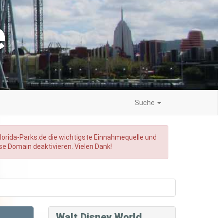
e
Suche
Florida-Parks.de die wichtigste Einnahmequelle und
ese Domain deaktivieren. Vielen Dank!
Walt Disney World