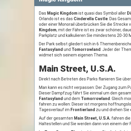
Das
Magic Kingdom
ist quasi das Symbol aller
D
Orlando ist es das
Cinderella Castle
. Das Gesam
oder einer Monorail überbrücken Sie die Strecke
Kingdom
, mit der Fähre ist es zwar schöner, da
Parkplatz und kalkulieren Sie mindestens 20-30 
Der Park selbst gliedert sich in 6 Themenbereich
Fantasyland
und
Tomorrowland
. Jeder der The
widmet sich seinem eigenen Thema.
Main Street, U.S.A.
Direkt nach Betreten des Parks flanieren Sie übe
Man kann es nicht verpassen: Der Zugang zum Pa
Dieser Dampfzug fährt Sie einmal um den gesa
Fantasyland
und dem
Tomorrowland
. Gleich mo
fahren zu wollen: Dieser ist morgens hoffnungslo
Tagesverlauf im
Frontierland
zu und drehen Sie 
Auf der gesamten
Main Street, U.S.A.
fahren di
Haltestellen und Sie werden dann von einem der 