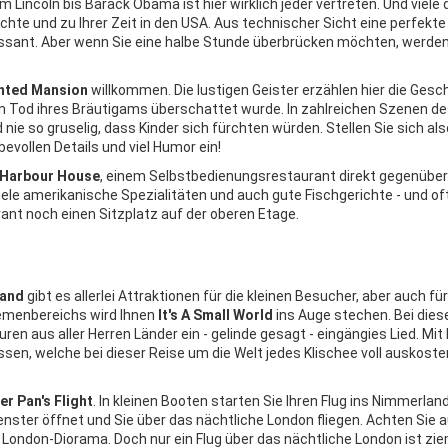
Lincoln bis Barack Obama ist hier wirklich jeder vertreten. Und viele 
hte und zu Ihrer Zeit in den USA. Aus technischer Sicht eine perfekte
eressant. Aber wenn Sie eine halbe Stunde überbrücken möchten, werden
nted Mansion
willkommen. Die lustigen Geister erzählen hier die Gesc
m Tod ihres Bräutigams überschattet wurde. In zahlreichen Szenen d
 nie so gruselig, dass Kinder sich fürchten würden. Stellen Sie sich als
bevollen Details und viel Humor ein!
 Harbour House
, einem Selbstbedienungsrestaurant direkt gegenübe
 viele amerikanische Spezialitäten und auch gute Fischgerichte - und o
ant noch einen Sitzplatz auf der oberen Etage.
land
gibt es allerlei Attraktionen für die kleinen Besucher, aber auch für
hemenbereichs wird Ihnen
It's A Small World
ins Auge stechen. Bei dies
en aus aller Herren Länder ein - gelinde gesagt - eingängies Lied. Mit
ssen, welche bei dieser Reise um die Welt jedes Klischee voll auskoste
er Pan's Flight
. In kleinen Booten starten Sie Ihren Flug ins Nimmerlan
enster öffnet und Sie über das nächtliche London fliegen. Achten Sie 
n London-Diorama. Doch nur ein Flug über das nächtliche London ist zie