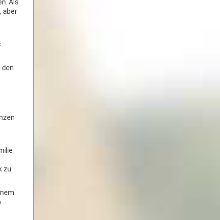
n. Als
, aber
s
g den
anzen
ilie
k zu
einem
n