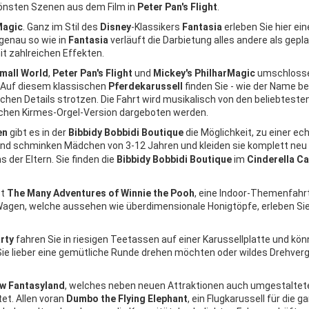
chönsten Szenen aus dem Film in
Peter Pan's Flight
.
Magic
. Ganz im Stil des
Disney
-Klassikers
Fantasia
erleben Sie hier ein
 genau so wie in
Fantasia
verläuft die Darbietung alles andere als gepl
t zahlreichen Effekten.
Small World
,
Peter Pan's Flight
und
Mickey's PhilharMagic
umschlosse
. Auf diesem klassischen
Pferdekarussell
finden Sie - wie der Name be
schen Details strotzen. Die Fahrt wird musikalisch von den beliebteste
ischen Kirmes-Orgel-Version dargeboten werden.
en
gibt es in der
Bibbidy Bobbidi Boutique
die Möglichkeit, zu einer ec
 und schminken Mädchen von 3-12 Jahren und kleiden sie komplett neu 
der Eltern. Sie finden die
Bibbidy Bobbidi Boutique
im
Cinderella Ca
st
The Many Adventures of Winnie the Pooh
, eine Indoor-Themenfahr
Wagen, welche aussehen wie überdimensionale Honigtöpfe, erleben Sie 
rty
fahren Sie in riesigen Teetassen auf einer Karussellplatte und kö
ie lieber eine gemütliche Runde drehen möchten oder wildes Drehve
w Fantasyland
, welches neben neuen Attraktionen auch umgestaltet
tet. Allen voran
Dumbo the Flying Elephant
, ein Flugkarussell für die g