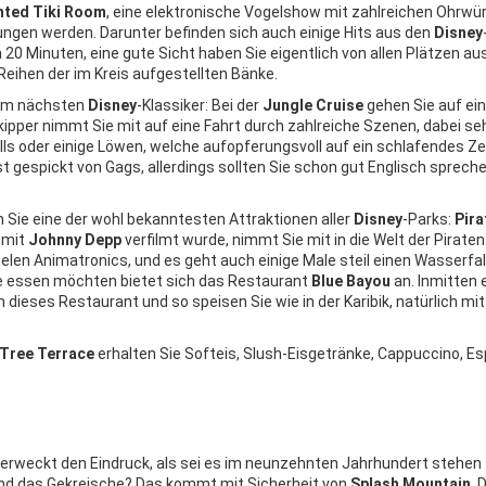
nted Tiki Room
, eine elektronische Vogelshow mit zahlreichen Ohrwü
gen werden. Darunter befinden sich auch einige Hits aus den
Disney
 20 Minuten, eine gute Sicht haben Sie eigentlich von allen Plätzen aus
Reihen der im Kreis aufgestellten Bänke.
 im nächsten
Disney
-Klassiker: Bei der
Jungle Cruise
gehen Sie auf ei
ipper nimmt Sie mit auf eine Fahrt durch zahlreiche Szenen, dabei se
lls oder einige Löwen, welche aufopferungsvoll auf ein schlafendes Z
st gespickt von Gags, allerdings sollten Sie schon gut Englisch sprech
n Sie eine der wohl bekanntesten Attraktionen aller
Disney
-Parks:
Pira
 mit
Johnny Depp
verfilmt wurde, nimmt Sie mit in die Welt der Piraten.
elen Animatronics, und es geht auch einige Male steil einen Wasserfall
e essen möchten bietet sich das Restaurant
Blue Bayou
an. Inmitten 
 dieses Restaurant und so speisen Sie wie in der Karibik, natürlich mit
 Tree Terrace
erhalten Sie Softeis, Slush-Eisgetränke, Cappuccino, E
erweckt den Eindruck, als sei es im neunzehnten Jahrhundert stehen
und das Gekreische? Das kommt mit Sicherheit von
Splash Mountain
. 