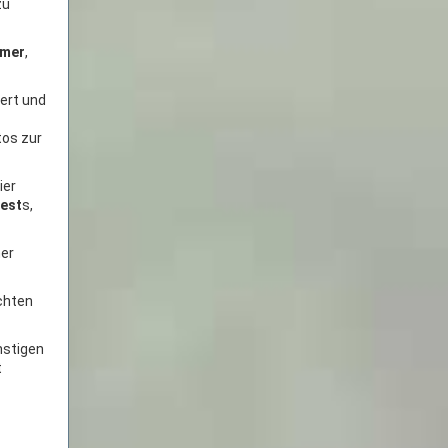
zu
rmer
,
iert und
tos zur
ier
iest
s,
ner
echten
nstigen
t