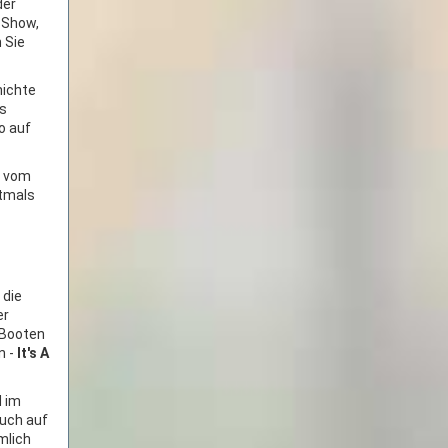
der
 Show,
 Sie
hichte
es
o auf
r vom
ftmals
 die
er
 Booten
n -
It's A
d im
auch auf
mlich