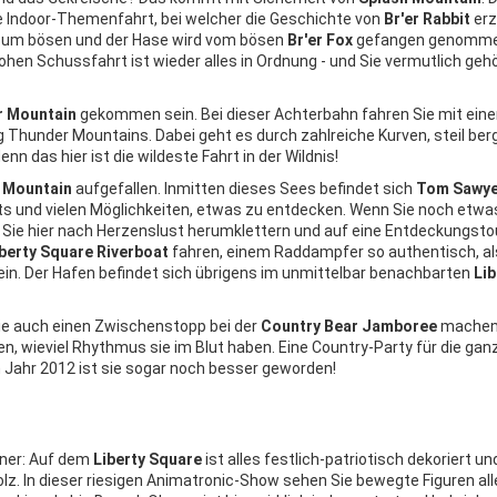
 Indoor-Themenfahrt, bei welcher die Geschichte von
Br'er Rabbit
erz
e zum bösen und der Hase wird vom bösen
Br'er Fox
gefangen genomme
ohen Schussfahrt ist wieder alles in Ordnung - und Sie vermutlich gehö
r Mountain
gekommen sein. Bei dieser Achterbahn fahren Sie mit ein
g Thunder Mountains. Dabei geht es durch zahlreiche Kurven, steil ber
nn das hier ist die wildeste Fahrt in der Wildnis!
 Mountain
aufgefallen. Inmitten dieses Sees befindet sich
Tom Sawye
orts und vielen Möglichkeiten, etwas zu entdecken. Wenn Sie noch etwa
 Sie hier nach Herzenslust herumklettern und auf eine Entdeckungsto
berty Square Riverboat
fahren, einem Raddampfer so authentisch, a
in. Der Hafen befindet sich übrigens im unmittelbar benachbarten
Lib
ie auch einen Zwischenstopp bei der
Country Bear Jamboree
machen.
, wieviel Rhythmus sie im Blut haben. Eine Country-Party für die gan
m Jahr 2012 ist sie sogar noch besser geworden!
aner: Auf dem
Liberty Square
ist alles festlich-patriotisch dekoriert un
lz. In dieser riesigen Animatronic-Show sehen Sie bewegte Figuren all