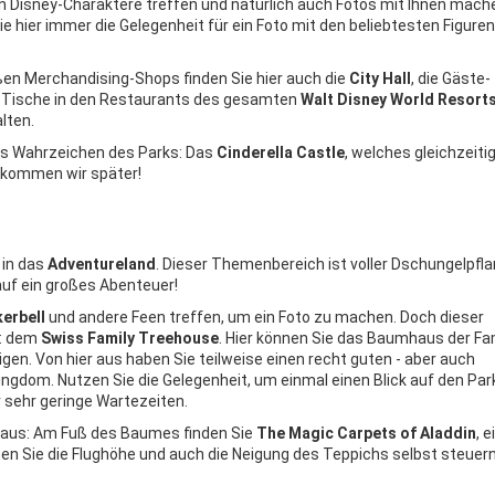
n Disney-Charaktere treffen und natürlich auch Fotos mit Ihnen mache
e hier immer die Gelegenheit für ein Foto mit den beliebtesten Figuren
en Merchandising-Shops finden Sie hier auch die
City Hall
, die Gäste-
ch Tische in den Restaurants des gesamten
Walt Disney World Resort
lten.
as Wahrzeichen des Parks: Das
Cinderella Castle
, welches gleichzeiti
u kommen wir später!
 in das
Adventureland
. Dieser Themenbereich ist voller Dschungelpfl
auf ein großes Abenteuer!
kerbell
und andere Feen treffen, um ein Foto zu machen. Doch dieser
t: dem
Swiss Family Treehouse
. Hier können Sie das Baumhaus der Fam
en. Von hier aus haben Sie teilweise einen recht guten - aber auch
ngdom. Nutzen Sie die Gelegenheit, um einmal einen Blick auf den Par
r sehr geringe Wartezeiten.
inaus: Am Fuß des Baumes finden Sie
The Magic Carpets of Aladdin
, 
hen Sie die Flughöhe und auch die Neigung des Teppichs selbst steuer