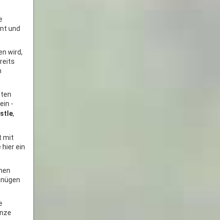
e
ant und
n wird,
reits
n
hten
ein -
stle
,
t mit
hier ein
nnen
rgnügen
e
anze