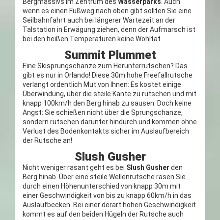
Bergmassivs im Zentrum des
Wasserparks
. Auch
wenn es einen Fußweg nach oben gibt sollten Sie eine
Seilbahnfahrt auch bei längerer Wartezeit an der
Talstation in Erwägung ziehen, denn der Aufmarsch ist
bei den heißen Temperaturen keine Wohltat.
Summit Plummet
Eine Skisprungschanze zum Herunterrutschen? Das
gibt es nur in Orlando! Diese 30m hohe Freefallrutsche
verlangt ordentlich Mut von Ihnen: Es kostet einige
Überwindung, über die steile Kante zu rutschen und mit
knapp 100km/h den Berg hinab zu sausen. Doch keine
Angst: Sie schießen nicht über die Sprungschanze,
sondern rutschen darunter hindurch und kommen ohne
Verlust des Bodenkontakts sicher im Auslaufbereich
der Rutsche an!
Slush Gusher
Nicht weniger rasant geht es bei
Slush Gusher
den
Berg hinab. Über eine steile Wellenrutsche rasen Sie
durch einen Höhenunterschied von knapp 30m mit
einer Geschwindigkeit von bis zu knapp 60km/h in das
Auslaufbecken. Bei einer derart hohen Geschwindigkeit
kommt es auf den beiden Hügeln der Rutsche auch