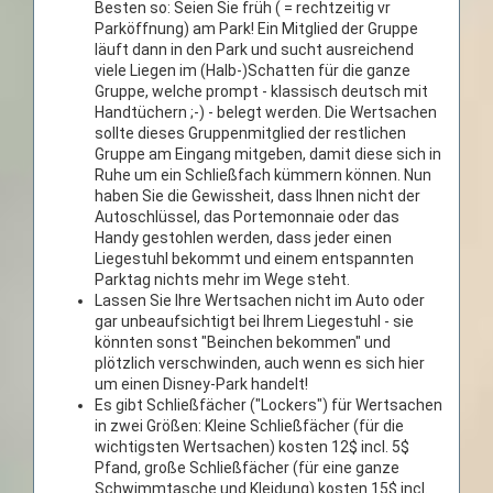
Besten so: Seien Sie früh ( = rechtzeitig vr
Parköffnung) am Park! Ein Mitglied der Gruppe
läuft dann in den Park und sucht ausreichend
viele Liegen im (Halb-)Schatten für die ganze
Gruppe, welche prompt - klassisch deutsch mit
Handtüchern ;-) - belegt werden. Die Wertsachen
sollte dieses Gruppenmitglied der restlichen
Gruppe am Eingang mitgeben, damit diese sich in
Ruhe um ein Schließfach kümmern können. Nun
haben Sie die Gewissheit, dass Ihnen nicht der
Autoschlüssel, das Portemonnaie oder das
Handy gestohlen werden, dass jeder einen
Liegestuhl bekommt und einem entspannten
Parktag nichts mehr im Wege steht.
Lassen Sie Ihre Wertsachen nicht im Auto oder
gar unbeaufsichtigt bei Ihrem Liegestuhl - sie
könnten sonst "Beinchen bekommen" und
plötzlich verschwinden, auch wenn es sich hier
um einen Disney-Park handelt!
Es gibt Schließfächer ("Lockers") für Wertsachen
in zwei Größen: Kleine Schließfächer (für die
wichtigsten Wertsachen) kosten 12$ incl. 5$
Pfand, große Schließfächer (für eine ganze
Schwimmtasche und Kleidung) kosten 15$ incl.