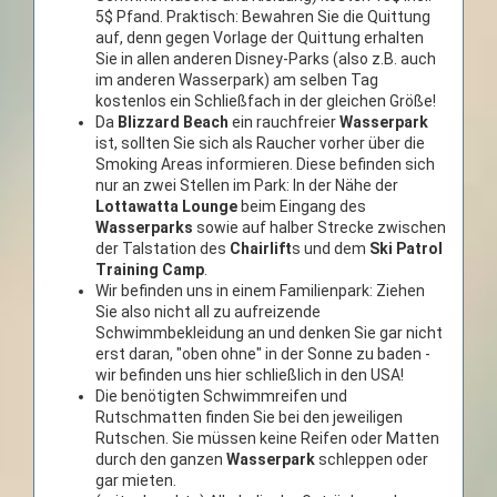
5$ Pfand. Praktisch: Bewahren Sie die Quittung
auf, denn gegen Vorlage der Quittung erhalten
Sie in allen anderen Disney-Parks (also z.B. auch
im anderen Wasserpark) am selben Tag
kostenlos ein Schließfach in der gleichen Größe!
Da
Blizzard Beach
ein rauchfreier
Wasserpark
ist, sollten Sie sich als Raucher vorher über die
Smoking Areas informieren. Diese befinden sich
nur an zwei Stellen im Park: In der Nähe der
Lottawatta Lounge
beim Eingang des
Wasserparks
sowie auf halber Strecke zwischen
der Talstation des
Chairlift
s und dem
Ski Patrol
Training Camp
.
Wir befinden uns in einem Familienpark: Ziehen
Sie also nicht all zu aufreizende
Schwimmbekleidung an und denken Sie gar nicht
erst daran, "oben ohne" in der Sonne zu baden -
wir befinden uns hier schließlich in den USA!
Die benötigten Schwimmreifen und
Rutschmatten finden Sie bei den jeweiligen
Rutschen. Sie müssen keine Reifen oder Matten
durch den ganzen
Wasserpark
schleppen oder
gar mieten.