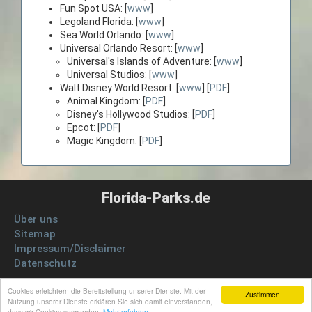
Fun Spot USA: [
www
]
Legoland Florida: [
www
]
Sea World Orlando: [
www
]
Universal Orlando Resort: [
www
]
Universal's Islands of Adventure: [
www
]
Universal Studios: [
www
]
Walt Disney World Resort: [
www
] [
PDF
]
Animal Kingdom: [
PDF
]
Disney's Hollywood Studios: [
PDF
]
Epcot: [
PDF
]
Magic Kingdom: [
PDF
]
Florida-Parks.de
Über uns
Sitemap
Impressum/Disclaimer
Datenschutz
Hinweis:
Diese Seiten enthalten geprüfte Affiliate Links.
Cookies erleichtern die Bereitstellung unserer Dienste. Mit der
Zustimmen
Nutzung unserer Dienste erklären Sie sich damit einverstanden,
© 2026 Florida-Parks.de
dass wir Cookies verwenden.
Mehr erfahren