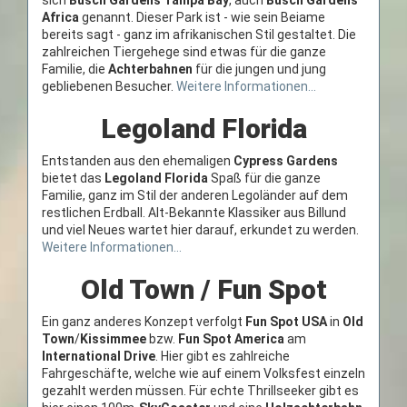
sich
Busch Gardens Tampa Bay
, auch
Busch Gardens
Africa
genannt. Dieser Park ist - wie sein Beiame
bereits sagt - ganz im afrikanischen Stil gestaltet. Die
zahlreichen Tiergehege sind etwas für die ganze
Familie, die
Achterbahnen
für die jungen und jung
gebliebenen Besucher.
Weitere Informationen...
Legoland Florida
Entstanden aus den ehemaligen
Cypress Gardens
bietet das
Legoland Florida
Spaß für die ganze
Familie, ganz im Stil der anderen Legoländer auf dem
restlichen Erdball. Alt-Bekannte Klassiker aus Billund
und viel Neues wartet hier darauf, erkundet zu werden.
Weitere Informationen...
Old Town / Fun Spot
Ein ganz anderes Konzept verfolgt
Fun Spot USA
in
Old
Town
/
Kissimmee
bzw.
Fun Spot America
am
International Drive
. Hier gibt es zahlreiche
Fahrgeschäfte, welche wie auf einem Volksfest einzeln
gezahlt werden müssen. Für echte Thrillseeker gibt es